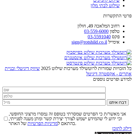
שילוט לחניונים
שילוט לבתי מלון
פרטי התקשרות
רחוב
המלאכה 49, חולון
טלפון
03-559-6000
פקס
03-5591040
אימייל
sign@rotshild.co.il
כל הזכויות שמורות לרוטשילד מערכות שילוט 2025
שיווק דיגיטלי ובניית
אתרים - אקסטרה דיגיטל
למידע ופרטים נוספים
דברו איתנו
אני מאשר/ת כי הפרטים שמסרתי בטופס זה נמסרו מרצוני החופשי,
וכי ידוע לי שהמידע ישמש לצורך יצירת קשר ומתן מענה לפנייתי,
של האתר.
בהתאם ל
מדיניות הפרטיות
דילוג לתוכן