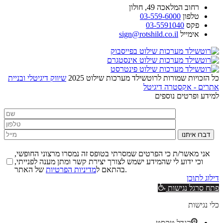
רחוב
המלאכה 49, חולון
טלפון
03-559-6000
פקס
03-5591040
אימייל
sign@rotshild.co.il
כל הזכויות שמורות לרוטשילד מערכות שילוט 2025
שיווק דיגיטלי ובניית
אתרים - אקסטרה דיגיטל
למידע ופרטים נוספים
דברו איתנו
אני מאשר/ת כי הפרטים שמסרתי בטופס זה נמסרו מרצוני החופשי,
וכי ידוע לי שהמידע ישמש לצורך יצירת קשר ומתן מענה לפנייתי,
של האתר.
בהתאם ל
מדיניות הפרטיות
דילוג לתוכן
פתח סרגל נגישות
כלי נגישות
הגדל טקסט