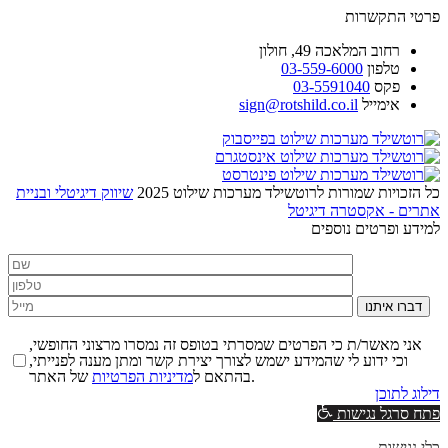
פרטי התקשרות
רחוב
המלאכה 49, חולון
טלפון
03-559-6000
פקס
03-5591040
אימייל
sign@rotshild.co.il
כל הזכויות שמורות לרוטשילד מערכות שילוט 2025
שיווק דיגיטלי ובניית
אתרים - אקסטרה דיגיטל
למידע ופרטים נוספים
דברו איתנו
אני מאשר/ת כי הפרטים שמסרתי בטופס זה נמסרו מרצוני החופשי,
וכי ידוע לי שהמידע ישמש לצורך יצירת קשר ומתן מענה לפנייתי,
של האתר.
בהתאם ל
מדיניות הפרטיות
דילוג לתוכן
פתח סרגל נגישות
כלי נגישות