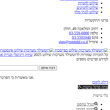
שילוט לחנויות
שילוט לחניונים
שילוט לבתי מלון
פרטי התקשרות
רחוב
המלאכה 49, חולון
טלפון
03-559-6000
פקס
03-5591040
אימייל
sign@rotshild.co.il
כל הזכויות שמורות לרוטשילד מערכות שילוט 2025
שיווק דיגיטלי ובניית 
למידע ופרטים נוספים
דברו איתנו
של האתר.
אני מאשר/ת כי הפרטים
דילוג לתוכן
פתח סרגל נגישות
כלי נגישות
הגדל טקסט
הקטן טקסט