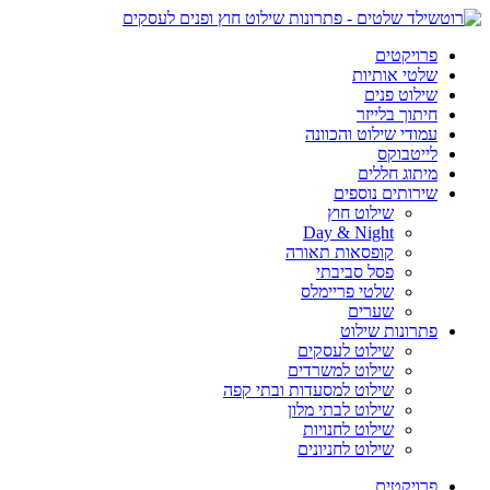
פרויקטים
שלטי אותיות
שילוט פנים
חיתוך בלייזר
עמודי שילוט והכוונה
לייטבוקס
מיתוג חללים
שירותים נוספים
שילוט חוץ
Day & Night
קופסאות תאורה
פסל סביבתי
שלטי פריימלס
שערים
פתרונות שילוט
שילוט לעסקים
שילוט למשרדים
שילוט למסעדות ובתי קפה
שילוט לבתי מלון
שילוט לחנויות
שילוט לחניונים
פרויקטים