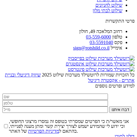
שילוט לחניונים
שילוט לבתי מלון
פרטי התקשרות
רחוב
המלאכה 49, חולון
טלפון
03-559-6000
פקס
03-5591040
אימייל
sign@rotshild.co.il
כל הזכויות שמורות לרוטשילד מערכות שילוט 2025
שיווק דיגיטלי ובניית
אתרים - אקסטרה דיגיטל
למידע ופרטים נוספים
דברו איתנו
אני מאשר/ת כי הפרטים שמסרתי בטופס זה נמסרו מרצוני החופשי,
וכי ידוע לי שהמידע ישמש לצורך יצירת קשר ומתן מענה לפנייתי,
של האתר.
בהתאם ל
מדיניות הפרטיות
דילוג לתוכן