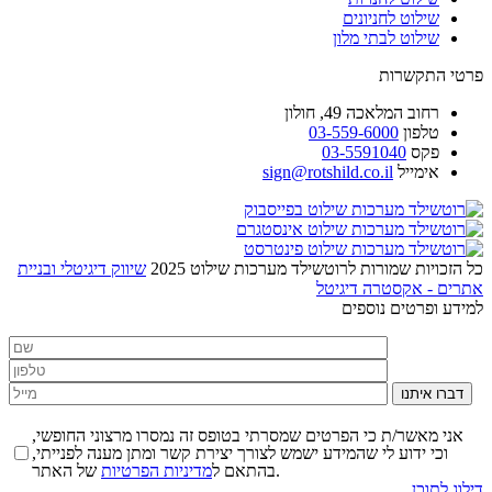
שילוט לחניונים
שילוט לבתי מלון
פרטי התקשרות
רחוב
המלאכה 49, חולון
טלפון
03-559-6000
פקס
03-5591040
אימייל
sign@rotshild.co.il
כל הזכויות שמורות לרוטשילד מערכות שילוט 2025
שיווק דיגיטלי ובניית
אתרים - אקסטרה דיגיטל
למידע ופרטים נוספים
דברו איתנו
אני מאשר/ת כי הפרטים שמסרתי בטופס זה נמסרו מרצוני החופשי,
וכי ידוע לי שהמידע ישמש לצורך יצירת קשר ומתן מענה לפנייתי,
של האתר.
בהתאם ל
מדיניות הפרטיות
דילוג לתוכן