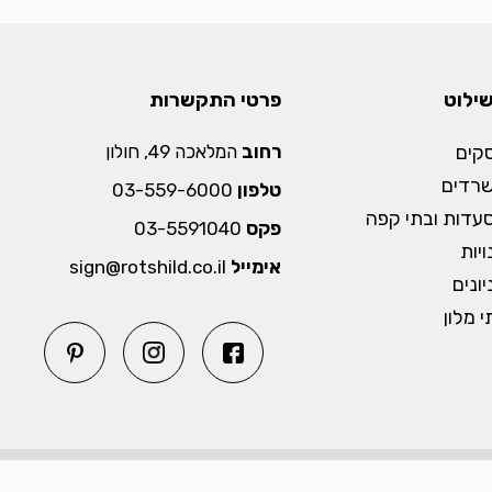
שילוט
פרטי התקשרות
קים
רחוב
המלאכה 49, חולון
שרדים
טלפון
03-559-6000
עדות ובתי קפה
פקס
03-5591040
יות
אימייל
sign@rotshild.co.il
ונים
 מלון
שיווק דיגיטלי ובניית אתרים - אקסטרה דיגיטל