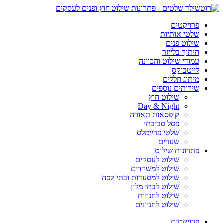
פרויקטים
שלטי אותיות
שילוט פנים
חיתוך בלייזר
עמודי שילוט והכוונה
לייטבוקס
מיתוג חללים
שירותים נוספים
שילוט חוץ
Day & Night
קופסאות תאורה
פסל סביבתי
שלטי פריימלס
שערים
פתרונות שילוט
שילוט לעסקים
שילוט למשרדים
שילוט למסעדות ובתי קפה
שילוט לבתי מלון
שילוט לחנויות
שילוט לחניונים
פרויקטים