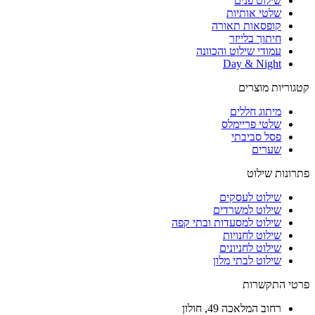
שילוט פנים
שלטי אותיות
קופסאות תאורה
חיתוך בלייזר
עמודי שילוט והכוונה
Day & Night
קטגוריות מוצרים
מיתוג חללים
שלטי פריימלס
פסל סביבתי
שערים
פתרונות שילוט
שילוט לעסקים
שילוט למשרדים
שילוט למסעדות ובתי קפה
שילוט לחנויות
שילוט לחניונים
שילוט לבתי מלון
פרטי התקשרות
רחוב
המלאכה 49, חולון