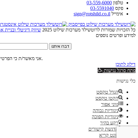
טלפון
03-559-6000
פקס
03-5591040
אימייל
sign@rotshild.co.il
כל הזכויות שמורות לרוטשילד מערכות שילוט 2025
שיווק דיגיטלי ובניית 
למידע ופרטים נוספים
דברו איתנו
של האתר.
אני מאשר/ת כי הפרטים
דילוג לתוכן
פתח סרגל נגישות
כלי נגישות
הגדל טקסט
הקטן טקסט
גווני אפור
ניגודיות גבוהה
ניגודיות הפוכה
רקע בהיר
הדגשת קישורים
פונט קריא