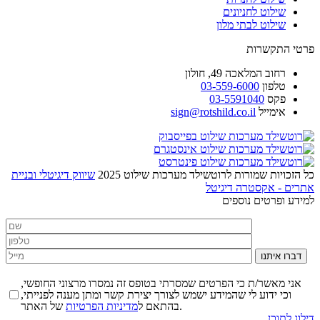
שילוט לחניונים
שילוט לבתי מלון
פרטי התקשרות
רחוב
המלאכה 49, חולון
טלפון
03-559-6000
פקס
03-5591040
אימייל
sign@rotshild.co.il
כל הזכויות שמורות לרוטשילד מערכות שילוט 2025
שיווק דיגיטלי ובניית
אתרים - אקסטרה דיגיטל
למידע ופרטים נוספים
דברו איתנו
אני מאשר/ת כי הפרטים שמסרתי בטופס זה נמסרו מרצוני החופשי,
וכי ידוע לי שהמידע ישמש לצורך יצירת קשר ומתן מענה לפנייתי,
של האתר.
בהתאם ל
מדיניות הפרטיות
דילוג לתוכן