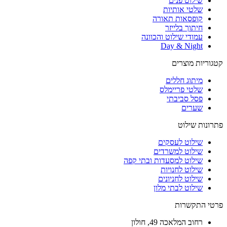
שילוט פנים
שלטי אותיות
קופסאות תאורה
חיתוך בלייזר
עמודי שילוט והכוונה
Day & Night
קטגוריות מוצרים
מיתוג חללים
שלטי פריימלס
פסל סביבתי
שערים
פתרונות שילוט
שילוט לעסקים
שילוט למשרדים
שילוט למסעדות ובתי קפה
שילוט לחנויות
שילוט לחניונים
שילוט לבתי מלון
פרטי התקשרות
רחוב
המלאכה 49, חולון