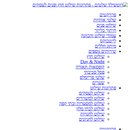
פרויקטים
שלטי אותיות
שילוט פנים
חיתוך בלייזר
עמודי שילוט והכוונה
לייטבוקס
מיתוג חללים
שירותים נוספים
שילוט חוץ
Day & Night
קופסאות תאורה
פסל סביבתי
שלטי פריימלס
שערים
פתרונות שילוט
שילוט לעסקים
שילוט למשרדים
שילוט למסעדות ובתי קפה
שילוט לבתי מלון
שילוט לחנויות
שילוט לחניונים
פרויקטים