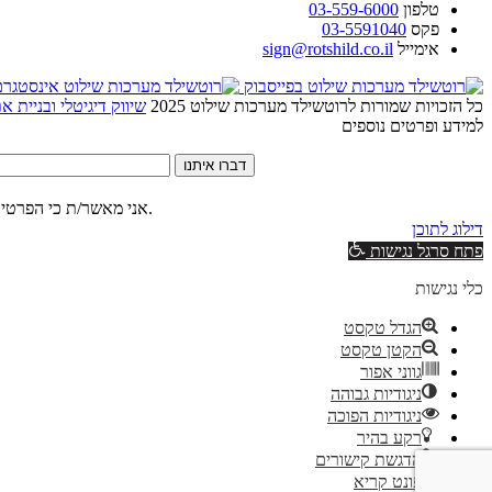
טלפון
03-559-6000
פקס
03-5591040
אימייל
sign@rotshild.co.il
כל הזכויות שמורות לרוטשילד מערכות שילוט 2025
שיווק דיגיטלי ובניית 
למידע ופרטים נוספים
דברו איתנו
של האתר.
אני מאשר/ת כי הפרטים
דילוג לתוכן
פתח סרגל נגישות
כלי נגישות
הגדל טקסט
הקטן טקסט
גווני אפור
ניגודיות גבוהה
ניגודיות הפוכה
רקע בהיר
הדגשת קישורים
פונט קריא