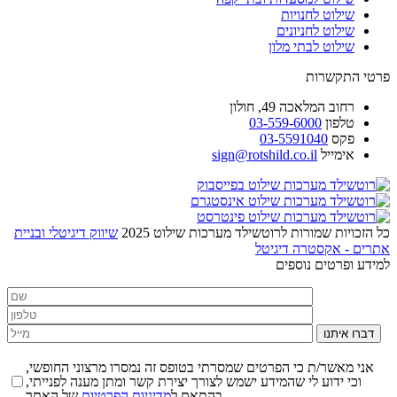
שילוט לחנויות
שילוט לחניונים
שילוט לבתי מלון
פרטי התקשרות
רחוב
המלאכה 49, חולון
טלפון
03-559-6000
פקס
03-5591040
אימייל
sign@rotshild.co.il
כל הזכויות שמורות לרוטשילד מערכות שילוט 2025
שיווק דיגיטלי ובניית
אתרים - אקסטרה דיגיטל
למידע ופרטים נוספים
דברו איתנו
אני מאשר/ת כי הפרטים שמסרתי בטופס זה נמסרו מרצוני החופשי,
וכי ידוע לי שהמידע ישמש לצורך יצירת קשר ומתן מענה לפנייתי,
של האתר.
בהתאם ל
מדיניות הפרטיות