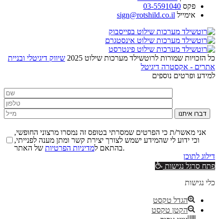
פקס
03-5591040
אימייל
sign@rotshild.co.il
כל הזכויות שמורות לרוטשילד מערכות שילוט 2025
שיווק דיגיטלי ובניית
אתרים - אקסטרה דיגיטל
למידע ופרטים נוספים
דברו איתנו
אני מאשר/ת כי הפרטים שמסרתי בטופס זה נמסרו מרצוני החופשי,
וכי ידוע לי שהמידע ישמש לצורך יצירת קשר ומתן מענה לפנייתי,
של האתר.
בהתאם ל
מדיניות הפרטיות
דילוג לתוכן
פתח סרגל נגישות
כלי נגישות
הגדל טקסט
הקטן טקסט