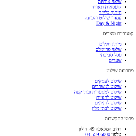
שלטי אותיות
קופסאות תאורה
חיתוך בלייזר
עמודי שילוט והכוונה
Day & Night
קטגוריות מוצרים
מיתוג חללים
שלטי פריימלס
פסל סביבתי
שערים
פתרונות שילוט
שילוט לעסקים
שילוט למשרדים
שילוט למסעדות ובתי קפה
שילוט לחנויות
שילוט לחניונים
שילוט לבתי מלון
פרטי התקשרות
רחוב
המלאכה 49, חולון
טלפון
03-559-6000