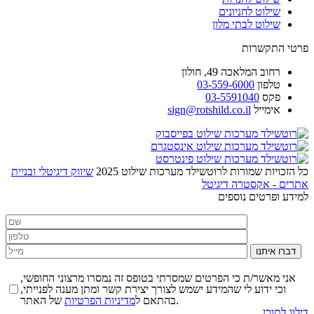
שילוט לחניונים
שילוט לבתי מלון
פרטי התקשרות
רחוב
המלאכה 49, חולון
טלפון
03-559-6000
פקס
03-5591040
אימייל
sign@rotshild.co.il
כל הזכויות שמורות לרוטשילד מערכות שילוט 2025
שיווק דיגיטלי ובניית
אתרים - אקסטרה דיגיטל
למידע ופרטים נוספים
דברו איתנו
אני מאשר/ת כי הפרטים שמסרתי בטופס זה נמסרו מרצוני החופשי,
וכי ידוע לי שהמידע ישמש לצורך יצירת קשר ומתן מענה לפנייתי,
של האתר.
בהתאם ל
מדיניות הפרטיות
דילוג לתוכן