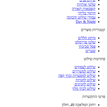
שילוט פנים
שלטי אותיות
קופסאות תאורה
חיתוך בלייזר
עמודי שילוט והכוונה
Day & Night
קטגוריות מוצרים
מיתוג חללים
שלטי פריימלס
פסל סביבתי
שערים
פתרונות שילוט
שילוט לעסקים
שילוט למשרדים
שילוט למסעדות ובתי קפה
שילוט לחנויות
שילוט לחניונים
שילוט לבתי מלון
פרטי התקשרות
רחוב
המלאכה 49, חולון