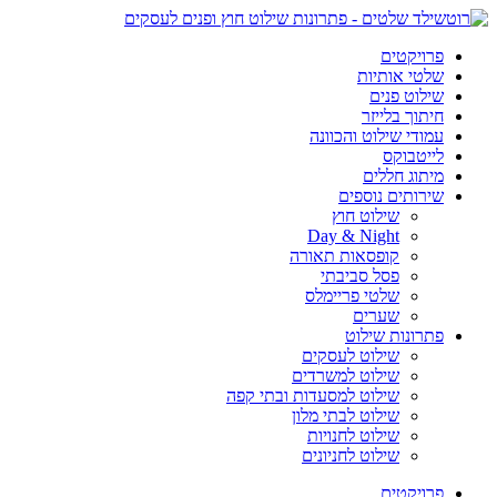
פרויקטים
שלטי אותיות
שילוט פנים
חיתוך בלייזר
עמודי שילוט והכוונה
לייטבוקס
מיתוג חללים
שירותים נוספים
שילוט חוץ
Day & Night
קופסאות תאורה
פסל סביבתי
שלטי פריימלס
שערים
פתרונות שילוט
שילוט לעסקים
שילוט למשרדים
שילוט למסעדות ובתי קפה
שילוט לבתי מלון
שילוט לחנויות
שילוט לחניונים
פרויקטים