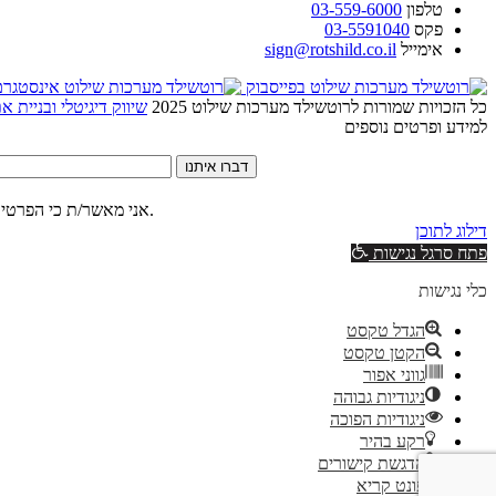
טלפון
03-559-6000
פקס
03-5591040
אימייל
sign@rotshild.co.il
כל הזכויות שמורות לרוטשילד מערכות שילוט 2025
שיווק דיגיטלי ובניית 
למידע ופרטים נוספים
דברו איתנו
של האתר.
אני מאשר/ת כי הפרטים
דילוג לתוכן
פתח סרגל נגישות
כלי נגישות
הגדל טקסט
הקטן טקסט
גווני אפור
ניגודיות גבוהה
ניגודיות הפוכה
רקע בהיר
הדגשת קישורים
פונט קריא