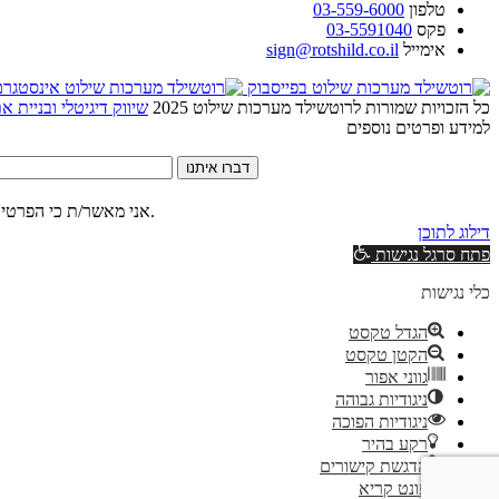
טלפון
03-559-6000
פקס
03-5591040
אימייל
sign@rotshild.co.il
כל הזכויות שמורות לרוטשילד מערכות שילוט 2025
שיווק דיגיטלי ובניית 
למידע ופרטים נוספים
דברו איתנו
של האתר.
אני מאשר/ת כי הפרטים
דילוג לתוכן
פתח סרגל נגישות
כלי נגישות
הגדל טקסט
הקטן טקסט
גווני אפור
ניגודיות גבוהה
ניגודיות הפוכה
רקע בהיר
הדגשת קישורים
פונט קריא