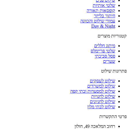
שילוט פנים
שלטי אותיות
קופסאות תאורה
חיתוך בלייזר
עמודי שילוט והכוונה
Day & Night
קטגוריות מוצרים
מיתוג חללים
שלטי פריימלס
פסל סביבתי
שערים
פתרונות שילוט
שילוט לעסקים
שילוט למשרדים
שילוט למסעדות ובתי קפה
שילוט לחנויות
שילוט לחניונים
שילוט לבתי מלון
פרטי התקשרות
רחוב
המלאכה 49, חולון