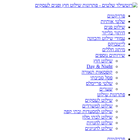
פרויקטים
שלטי אותיות
שילוט פנים
חיתוך בלייזר
עמודי שילוט והכוונה
לייטבוקס
מיתוג חללים
שירותים נוספים
שילוט חוץ
Day & Night
קופסאות תאורה
פסל סביבתי
שלטי פריימלס
שערים
פתרונות שילוט
שילוט לעסקים
שילוט למשרדים
שילוט למסעדות ובתי קפה
שילוט לבתי מלון
שילוט לחנויות
שילוט לחניונים
פרויקטים