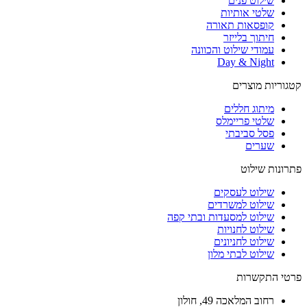
שילוט פנים
שלטי אותיות
קופסאות תאורה
חיתוך בלייזר
עמודי שילוט והכוונה
Day & Night
קטגוריות מוצרים
מיתוג חללים
שלטי פריימלס
פסל סביבתי
שערים
פתרונות שילוט
שילוט לעסקים
שילוט למשרדים
שילוט למסעדות ובתי קפה
שילוט לחנויות
שילוט לחניונים
שילוט לבתי מלון
פרטי התקשרות
רחוב
המלאכה 49, חולון