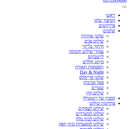
03-559-6000
ראשי
הסיפור שלנו
פרויקטים
שלטים
שלטי אותיות
שילוט פנים
חיתוך בלייזר
עמודי שילוט והכוונה
לייטבוקס
מיתוג חללים
קופסאות תאורה
Day & Night
שלטי פריימלס
פסל סביבתי
שערים
שילוט חוץ
המגזין של רוטשילד
פתרונות שילוט
שילוט לעסקים
שילוט למשרדים
שילוט לבתי מלון
שילוט למסעדות ובתי קפה