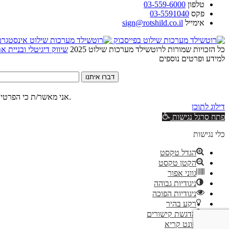
טלפון
03-559-6000
פקס
03-5591040
אימייל
sign@rotshild.co.il
כל הזכויות שמורות לרוטשילד מערכות שילוט 2025
שיווק דיגיטלי ובניית 
למידע ופרטים נוספים
דברו איתנו
של האתר.
אני מאשר/ת כי הפרטים
דילוג לתוכן
פתח סרגל נגישות
כלי נגישות
הגדל טקסט
הקטן טקסט
גווני אפור
ניגודיות גבוהה
ניגודיות הפוכה
רקע בהיר
הדגשת קישורים
פונט קריא