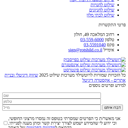
שילוט לחנויות
שילוט לחניונים
שילוט לבתי מלון
פרטי התקשרות
רחוב
המלאכה 49, חולון
טלפון
03-559-6000
פקס
03-5591040
אימייל
sign@rotshild.co.il
כל הזכויות שמורות לרוטשילד מערכות שילוט 2025
שיווק דיגיטלי ובניית
אתרים - אקסטרה דיגיטל
למידע ופרטים נוספים
דברו איתנו
אני מאשר/ת כי הפרטים שמסרתי בטופס זה נמסרו מרצוני החופשי,
וכי ידוע לי שהמידע ישמש לצורך יצירת קשר ומתן מענה לפנייתי,
של האתר.
בהתאם ל
מדיניות הפרטיות