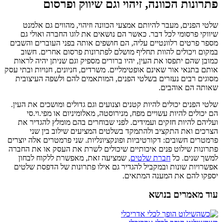
פתרונות הכוונה, זיהוי וגם שיווק ופרסום
שלטי הפנים, מעבר להיותם אמצעי הכוונה וזיהוי, מהווים גם אלמנט
שיווקי פרסומי לכל דבר. כאשר הם נושאים את לוגו החברה ואולי גם
מספר פרטים רלוונטיים עליה, הם חושפים אותה בפני העוברים והשבים
במקום ויכולים להוות תחליף מושלם לפתרונות פרסום אחרים. חשוב
כמובן שהם יתפסו את העין, יהיו ברורים מספיק וגם שניתן יהיה לראות
אותם בתנאי אור שאינם אופטימליים. משרדים, חניונים, חנויות ובתי עסק
מסוגים רבים נעזרים בשלטי הפנים, המותאמים להם ולשפה העיצובית
שאותה הם אוהבים.
שלטי הפנים יכולים להיות קטנים וצנועים וגם גדולים ומושכים את העין.
הם יכולים להיות עשויים מפח, מנירוסטה, מאלומיניום או מפי.וי.סי
ועליהם להיות חזקים ועמידים. לפני שבוחרים בהם מומלץ להגדיר את
הצרכים ואת התקציב ולהתמקד בשלטים המציעים שילוב בין שני
פרמטרים חשובים: דקורטיביות ופונקציונליות. שני פרמטרים אלה יוצרים
פתרונות שילוט פנים איכותיים שיכולים לשרת את העסק או את החברה
למשך שנים. כל
חברת שלטים
, שמציעה זאת, מאפשרת ללקוח לבחון
אפשרויות שונות ובמקביל להגדיר גם אילו פתרונות של הדפסת שלטים
יספקו להם את המענה המתאים.
עוד מאמרים בנושא