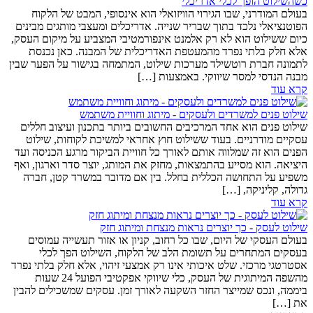
כשהשילוט הופך לכלי אדריכלי
בעולם המודרני, שבו הגירוי הוויזואלי הוא אינסופי, המבט של הלקוח
הפוטנציאלי נלכד בתוך שבריר שנייה. אדריכלים ומעצבי מותגים מבינים
כיום ששילוט הוא לא רק אלמנט אינפורמטיבי המצביע על מיקום העסק,
אלא חלק בלתי נפרד מהמעטפת האדריכלית של המבנה. כאן נכנסת
לתמונה חברת רוטשילד מערכות שילוט, המתמחה בגישור על הפער שבין
מבנה הנדסי למסר שיווקי. באמצעות […]
קרא עוד
שילוט פנים למשרדים ולעסקים - מיתוג וחוויית משתמש
שילוט פנים הוא אחד המרכיבים החשובים ביותר בתכנון ועיצוב חללים
עסקיים מודרניים. בעוד ששילוט חוץ אחראי למשיכת לקוחות, שילוט
הפנים הוא זה שמלווה אותם לאורך כל חוויית הביקור מרגע הכניסה ועד
היציאה. הוא מסייע בהתמצאות, מחזק את המותג, יוצר סדר וארגון, ואף
משפיע על התחושה הכללית בחלל. בין אם מדובר במשרד קטן, חברה
גדולה, קליניקה, […]
קרא עוד
שילוט לעסק - כך יוצרים נראות מנצחת ומיתוג חזק
בעולם העסקי של היום, שבו כל רחוב, קניון או אזור תעשייה עמוסים
בעסקים המתחרים על תשומת הלב של הלקוח, השילוט הפך לכלי
אסטרטגי מרכזי. שלט איכותי אינו רק אמצעי זיהוי, אלא חלק בלתי נפרד
מהשפה המיתוגית של העסק, כלי שיווקי אפקטיבי הפועל 24 שעות
ביממה, ונכס שמייצר החזר השקעה לאורך זמן. עסקים שמשכילים להבין
את […]