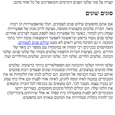
קצרה על סוגי שלטי הפנים הקיימים והמאפיינים של כל אחד מהם:
סוגים שונים
אם אתם מחפשים שילוט פנים לעסקים, תגלו שהאפשרויות הן רבות
מאד. חברת שלטים מקצועית ומנוסה, מציעה לרוב מגוון של אפשרויות
שמהן ניתן לבחור, כאשר כל אפשרות באה לספק מענה לצרכים אחרים.
שלטי פנים נועדו בראש ובראשונה לאפשר התמצאות טובה יותר בתוך
המבנה. זו גם הסיבה מדוע רואים לא מעט
שילוט פנים לעסקים
,
הממוקמים בבניינים רבי קומות או במקומות עם מספר רב מאד של
חדרים. כיום, מציעות חברות הדפסת שלטים מבחר של שלטי פנים: שלטי
הכוונה, שלטים תלויים, שלטי דגל, שלטי חניונים, שלטים מודולריים ועוד.
שלטי הזיהוי ושלטי ההכוונה הם הפופולאריים ביותר ברשימה. שלטים
אלה מגיעים בעיצובים, במידות ובסגנונות שונים ופעמים רבות פוגשים
אותם כבר בעת הכניסה אל המקום. הם יכולים לכוון את הלקוחות או את
המבקרים במבנה לאיזו קומה להגיע, לאיזה אזור לפנות וגם אילו בתי עסק
יש בבניין עצמו. מעבר לכך, הם נמצאים גם בכניסה לכל חברה ונושאים
את הלוגו שלה. הם יכולים לכלול סימנים מוסכמים, בעזרתם יידעו
המבקרים לאן לפנות (מסעדה? בית קפה? או אולי שירותים ציבוריים?)
וכך לזהות בקלות ובמהירות את המקום שאותו הם מחפשים.