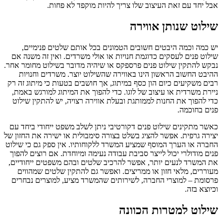
אבל יחד עם זאת העיצוב שלו צריך להיות מוקפד לא פחות.
שילוט שנותן אווירה
יש כמה וכמה היבטים חשובים הטמונים בכל אותם שלטים פנימיים,
שילוט פנים לעסקים כדוגמת חנויות או אולי משרדים. ואין זה משנה אם
נבקש להתקין שילוט פנים פרספקס או שיהיה מדובר בשילוט מחומר אחר.
ההיבט החשוב הראשון הינו באווירה שהשילוט יוצר. משרדים וחנויות
רבים משקיעים כיום הון כסף במיתוג, אך חושבים בטעות כי מיתוג זה רק
ניירת משרדית או עיצוב של לוגו. כדי להפוך את המיתוג למורגש באמת,
כדי להפוך את החנות לממותגת ובעלת אווירה רצויה, יש להתקין שילוט
פנים בחוכמה.
כאשר מתקינים שילוט פנים דקורטיבי ניתן לשלב משפט ייחודי ביחד עם
יצירה גרפית. אפשר להציג בשלט בצורה סימבולית או ישירה את החזון של
החברה או הערך המוסף שמציע המשרד ללקוחותיו. אין ספק גם כי שילוט
פנים מודולרי יכול לייצר סביבת עבודה נעימה ומיוחדת. אם רוצים להפוך
את המשרד לנעים יותר, אפשר להרכיב שלטים ובהם משפטים ייחודיים,
מעוררים, מלאי חזון או ממריצים. ואפשר גם להתקין שלטים שמהווים
פרסומת – למוצרי החברה, לשירותים שהמשרד מציע, למוצרים נבחרים
וכיוצא בזה.
שילוט למטרות הכוונה