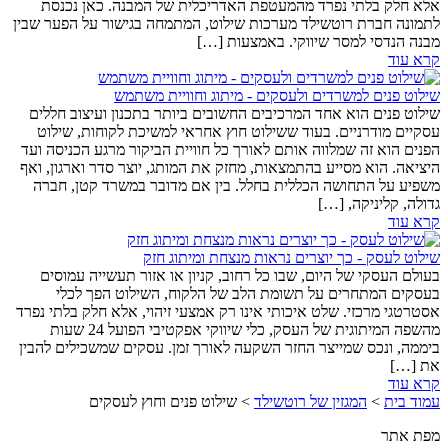
אלא חלק בלתי נפרד מהמעטפת האדריכלית של המבנה. כאן נכנסת
לתמונה חברת רוטשילד מערכות שילוט, המתמחה בגישור על הפער שבין
מבנה הנדסי למסר שיווקי. באמצעות […]
קרא עוד
שילוט פנים למשרדים ולעסקים - מיתוג וחוויית משתמש
שילוט פנים הוא אחד המרכיבים החשובים ביותר בתכנון ועיצוב חללים
עסקיים מודרניים. בעוד ששילוט חוץ אחראי למשיכת לקוחות, שילוט
הפנים הוא זה שמלווה אותם לאורך כל חוויית הביקור מרגע הכניסה ועד
היציאה. הוא מסייע בהתמצאות, מחזק את המותג, יוצר סדר וארגון, ואף
משפיע על התחושה הכללית בחלל. בין אם מדובר במשרד קטן, חברה
גדולה, קליניקה, […]
קרא עוד
שילוט לעסק - כך יוצרים נראות מנצחת ומיתוג חזק
בעולם העסקי של היום, שבו כל רחוב, קניון או אזור תעשייה עמוסים
בעסקים המתחרים על תשומת הלב של הלקוח, השילוט הפך לכלי
אסטרטגי מרכזי. שלט איכותי אינו רק אמצעי זיהוי, אלא חלק בלתי נפרד
מהשפה המיתוגית של העסק, כלי שיווקי אפקטיבי הפועל 24 שעות
ביממה, ונכס שמייצר החזר השקעה לאורך זמן. עסקים שמשכילים להבין
את […]
קרא עוד
עמוד בית
>
המגזין של רוטשילד
>
שילוט פנים וחוץ לעסקים
מפת אתר