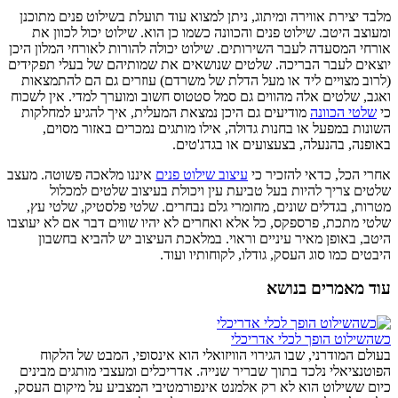
מלבד יצירת אווירה ומיתוג, ניתן למצוא עוד תועלת בשילוט פנים מתוכנן
ומעוצב היטב. שילוט פנים והכוונה כשמו כן הוא. שילוט יכול לכוון את
אורחי המסעדה לעבר השירותים. שילוט יכולה להורות לאורחי המלון היכן
יוצאים לעבר הבריכה. שלטים שנושאים את שמותיהם של בעלי תפקידים
(לרוב מצויים ליד או מעל הדלת של משרדם) עוזרים גם הם להתמצאות
ואגב, שלטים אלה מהווים גם סמל סטטוס חשוב ומוערך למדי. אין לשכוח
כי
שלטי הכוונה
מודיעים גם היכן נמצאת המעלית, איך להגיע למחלקות
השונות במפעל או בחנות גדולה, אילו מותגים נמכרים באזור מסוים,
באופנה, בהנעלה, בצעצועים או בגדג'טים.
אחרי הכל, כדאי להזכיר כי
עיצוב שילוט פנים
איננו מלאכה פשוטה. מעצב
שלטים צריך להיות בעל טביעת עין ויכולת בעיצוב שלטים למכלול
מטרות, בגדלים שונים, מחומרי גלם נבחרים. שלטי פלסטיק, שלטי עץ,
שלטי מתכת, פרספקס, כל אלא ואחרים לא יהיו שווים דבר אם לא יעוצבו
היטב, באופן מאיר עיניים וראוי. במלאכת העיצוב יש להביא בחשבון
היבטים כמו סוג העסק, גודלו, לקוחותיו ועוד.
עוד מאמרים בנושא
כשהשילוט הופך לכלי אדריכלי
בעולם המודרני, שבו הגירוי הוויזואלי הוא אינסופי, המבט של הלקוח
הפוטנציאלי נלכד בתוך שבריר שנייה. אדריכלים ומעצבי מותגים מבינים
כיום ששילוט הוא לא רק אלמנט אינפורמטיבי המצביע על מיקום העסק,