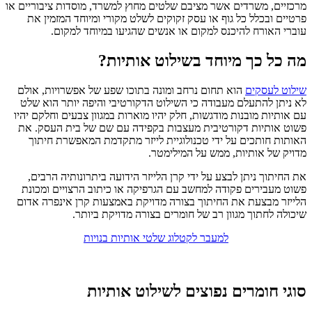
מרכזיים, משרדים אשר מציבם שלטים מחוץ למשרד, מוסדות ציבוריים או
פרטיים ובכלל כל גוף או עסק זקוקים לשלט מקורי ומיוחד המזמין את
עוברי האורח להיכנס למקום או אנשים שהגיעו במיוחד למקום.
מה כל כך מיוחד בשילוט אותיות?
שילוט לעסקים
הוא תחום נרחב ומונה בתוכו שפע של אפשרויות, אולם
לא ניתן להתעלם מעבודה כי השילוט הדקורטיבי והיפה יותר הוא שלט
עם אותיות מובנות מודגשות, חלק יהיו מוארות במגוון צבעים וחלקם יהיו
פשוט אותיות דקורטיבית מעצבות בקפידה עם שם של בית העסק. את
האותות חותכים על ידי טכנולוגיית לייזר מתקדמת המאפשרת חיתוך
מדויק של אותיות, ממש על המילימטר.
את החיתוך ניתן לבצע על ידי קרן הלייזר הידועה ביתרונותיה הרבים,
פשוט מעבירים פקודה למחשב עם הגרפיקה או כיתוב הרצויים ומכונת
הלייזר מבצעת את החיתוך בצורה מדויקת באמצעות קרן אינפרה אדום
שיכולה לחתוך מגוון רב של חומרים בצורה מדויקת ביותר.
למעבר לקטלוג שלטי אותיות בנויות
סוגי חומרים נפוצים לשילוט אותיות