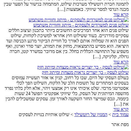
לתמונה חברת רוטשילד מערכות שילוט, המתמחה בגישור על הפער שבין
מבנה הנדסי למסר שיווקי. באמצעות […]
קרא עוד
שילוט פנים למשרדים ולעסקים - מיתוג וחוויית משתמש
שילוט פנים הוא אחד המרכיבים החשובים ביותר בתכנון ועיצוב חללים
עסקיים מודרניים. בעוד ששילוט חוץ אחראי למשיכת לקוחות, שילוט
הפנים הוא זה שמלווה אותם לאורך כל חוויית הביקור מרגע הכניסה ועד
היציאה. הוא מסייע בהתמצאות, מחזק את המותג, יוצר סדר וארגון, ואף
משפיע על התחושה הכללית בחלל. בין אם מדובר במשרד קטן, חברה
גדולה, קליניקה, […]
קרא עוד
שילוט לעסק - כך יוצרים נראות מנצחת ומיתוג חזק
בעולם העסקי של היום, שבו כל רחוב, קניון או אזור תעשייה עמוסים
בעסקים המתחרים על תשומת הלב של הלקוח, השילוט הפך לכלי
אסטרטגי מרכזי. שלט איכותי אינו רק אמצעי זיהוי, אלא חלק בלתי נפרד
מהשפה המיתוגית של העסק, כלי שיווקי אפקטיבי הפועל 24 שעות
ביממה, ונכס שמייצר החזר השקעה לאורך זמן. עסקים שמשכילים להבין
את […]
קרא עוד
עמוד בית
>
המגזין של רוטשילד
>
שילוט אותיות בנויות לעסקים
מפת אתר