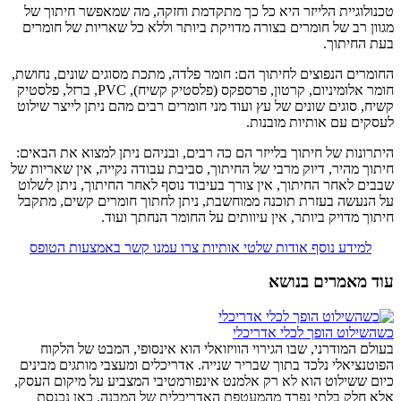
טכנולוגיית הלייזר היא כל כך מתקדמת וחזקה, מה שמאפשר חיתוך של
מגוון רב של חומרים בצורה מדויקת ביותר וללא כל שאריות של חומרים
בעת החיתוך.
החומרים הנפוצים לחיתוך הם: חומר פלדה, מתכת מסוגים שונים, נחושת,
חומר אלומיניום, קרטון, פרספקס (פלסטיק קשיח), PVC, ברזל, פלסטיק
קשיח, סוגים שונים של עץ ועוד מני חומרים רבים מהם ניתן לייצר שילוט
לעסקים עם אותיות מובנות.
היתרונות של חיתוך בלייזר הם כה רבים, ובניהם ניתן למצוא את הבאים:
חיתוך מהיר, דיוק מרבי של החיתוך, סביבת עבודה נקייה, אין שאריות של
שבבים לאחר החיתוך, אין צורך בעיבוד נוסף לאחר החיתוך, ניתן לשלוט
על הנעשה בעזרת תוכנה ממוחשבת, ניתן לחתוך חומרים קשים, מתקבל
חיתוך מדויק ביותר, אין עיוותים על החומר הנחתך ועוד.
למידע נוסף אודות שלטי אותיות צרו עמנו קשר באמצעות הטופס
עוד מאמרים בנושא
כשהשילוט הופך לכלי אדריכלי
בעולם המודרני, שבו הגירוי הוויזואלי הוא אינסופי, המבט של הלקוח
הפוטנציאלי נלכד בתוך שבריר שנייה. אדריכלים ומעצבי מותגים מבינים
כיום ששילוט הוא לא רק אלמנט אינפורמטיבי המצביע על מיקום העסק,
אלא חלק בלתי נפרד מהמעטפת האדריכלית של המבנה. כאן נכנסת