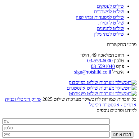
שילוט לעסקים
שילוט למשרדים
שילוט למסעדות ובתי קפה
שילוט לחנויות
שילוט לחניונים
שילוט לבתי מלון
פרטי התקשרות
רחוב
המלאכה 49, חולון
טלפון
03-559-6000
פקס
03-5591040
אימייל
sign@rotshild.co.il
כל הזכויות שמורות לרוטשילד מערכות שילוט 2025
שיווק דיגיטלי ובניית
אתרים - אקסטרה דיגיטל
למידע ופרטים נוספים
דברו איתנו