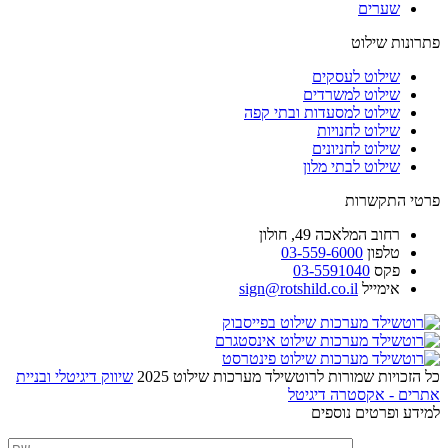
שערים
פתרונות שילוט
שילוט לעסקים
שילוט למשרדים
שילוט למסעדות ובתי קפה
שילוט לחנויות
שילוט לחניונים
שילוט לבתי מלון
פרטי התקשרות
רחוב
המלאכה 49, חולון
טלפון
03-559-6000
פקס
03-5591040
אימייל
sign@rotshild.co.il
כל הזכויות שמורות לרוטשילד מערכות שילוט 2025
שיווק דיגיטלי ובניית
אתרים - אקסטרה דיגיטל
למידע ופרטים נוספים