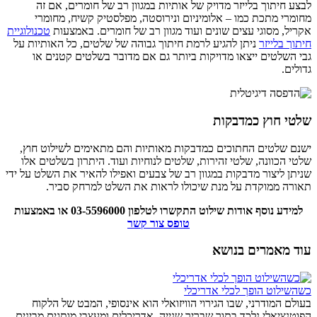
לבצע חיתוך בלייזר מדויק של אותיות במגוון רב של חומרים, אם זה
מחומרי מתכת כמו – אלומיניום ונירוסטה, מפלסטיק קשיח, מחומרי
אקריל, מסוגי עצים שונים ועוד מגוון רב של חומרים. באמצעות
טכנולוגיית
חיתוך בלייזר
ניתן להגיע לרמת חיתוך גבוהה של שלטים, כל האותיות על
גבי השלטים ייצאו מדויקות ביותר גם אם מדובר בשלטים קטנים או
גדולים.
שלטי חוץ כמדבקות
ישנם שלטים החתוכים כמדבקות מאותיות והם מתאימים לשילוט חוץ,
שלטי הכוונה, שלטי זהירות, שלטים לנוחיות ועוד. היתרון בשלטים אלו
שניתן ליצור מדבקות במגוון רב של צבעים ואפילו להאיר את השלט על ידי
תאורה ממוקדת על מנת שיכולו לראות את השלט למרחק סביר.
למידע נוסף אודות שילוט התקשרו לטלפון 03-5596000 או באמצעות
טופס צור קשר
עוד מאמרים בנושא
כשהשילוט הופך לכלי אדריכלי
בעולם המודרני, שבו הגירוי הוויזואלי הוא אינסופי, המבט של הלקוח
הפוטנציאלי נלכד בתוך שבריר שנייה. אדריכלים ומעצבי מותגים מבינים