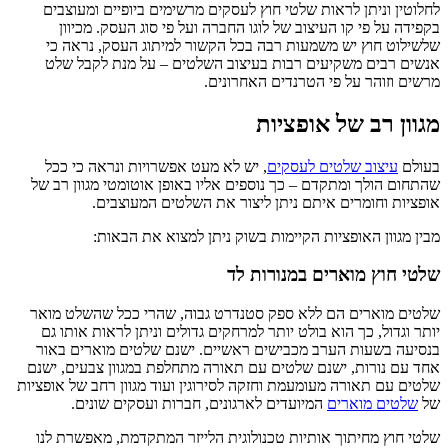
לחלוטין וניתן לראות שלטי חוץ לעסקים מרשימים ביופיים ומעוצבים
בקפידה על פי קו העיצוב של לוגו החברה ועל פי סוג העסק. מכיוון
שלשילוט חוץ יש משמעות רבה בכל הקשור למיתוג העסק, נראה כי
אנשים רבים משקיעים רבות בעיצוב השלטים – על מנת לקבל שלט
מרשים וזוהר על פי הטרנדים האחרונים.
מגוון רב של אופציות
בעולם
עיצוב שלטים לעסקים
, יש לא מעט אפשרויות ונראה כי ככל
שהתחום הולך ומתקדם – כך נוספים אליו באופן אוטומטי מגוון רב של
אופציות וחומרים איתם ניתן ליצור את השלטים המעוצבים.
מבין מגוון האופציות הקיימות בשוק ניתן למצוא את הבאות:
שלטי חוץ מוארים במנורות לד
שלטים מוארים הם ללא ספק סטנדרט גבוה, שהרי ככל שהשלט מואר
יותר וגדול, כך הוא בולט יותר למרחקים גדולים וניתן לראות אותו גם
בנסיעה בשעות הערב מכבישים ראשיים. ישנם שלטים מוארים באור
אחד עם נורות, ישנם שלטים עם תאורה מתחלפת במגוון צבעים, ישנם
שלטים עם תאורה מעומעמת וחזקה לסירוגין ועוד מגוון רחב של אופציות
של
שלטים מוארים
המיועדים לארגונים, חברות ועסקים שונים.
שלטי חוץ מחיתוך אותיות טכנולוגית הלייזר המתקדמת, מאפשרת לנו