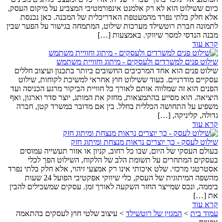
כיום ששילוט הוא לא רק אלמנט אינפורמטיבי המצביע על מיקום העסק,
אלא חלק בלתי נפרד מהמעטפת האדריכלית של המבנה. כאן נכנסת
לתמונה חברת רוטשילד מערכות שילוט, המתמחה בגישור על הפער שבין
מבנה הנדסי למסר שיווקי. באמצעות […]
קרא עוד
שילוט פנים למשרדים ולעסקים - מיתוג וחוויית משתמש
שילוט פנים הוא אחד המרכיבים החשובים ביותר בתכנון ועיצוב חללים
עסקיים מודרניים. בעוד ששילוט חוץ אחראי למשיכת לקוחות, שילוט
הפנים הוא זה שמלווה אותם לאורך כל חוויית הביקור מרגע הכניסה ועד
היציאה. הוא מסייע בהתמצאות, מחזק את המותג, יוצר סדר וארגון, ואף
משפיע על התחושה הכללית בחלל. בין אם מדובר במשרד קטן, חברה
גדולה, קליניקה, […]
קרא עוד
שילוט לעסק - כך יוצרים נראות מנצחת ומיתוג חזק
בעולם העסקי של היום, שבו כל רחוב, קניון או אזור תעשייה עמוסים
בעסקים המתחרים על תשומת הלב של הלקוח, השילוט הפך לכלי
אסטרטגי מרכזי. שלט איכותי אינו רק אמצעי זיהוי, אלא חלק בלתי נפרד
מהשפה המיתוגית של העסק, כלי שיווקי אפקטיבי הפועל 24 שעות
ביממה, ונכס שמייצר החזר השקעה לאורך זמן. עסקים שמשכילים להבין
את […]
קרא עוד
עמוד בית
>
המגזין של רוטשילד
>
עיצוב שלטי חוץ לעסקים בהתאמה