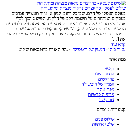
שילוט לעסק - כך יוצרים נראות מנצחת ומיתוג חזק
בעולם העסקי של היום, שבו כל רחוב, קניון או אזור תעשייה עמוסים
בעסקים המתחרים על תשומת הלב של הלקוח, השילוט הפך לכלי
אסטרטגי מרכזי. שלט איכותי אינו רק אמצעי זיהוי, אלא חלק בלתי נפרד
מהשפה המיתוגית של העסק, כלי שיווקי אפקטיבי הפועל 24 שעות
ביממה, ונכס שמייצר החזר השקעה לאורך זמן. עסקים שמשכילים להבין
את […]
קרא עוד
עמוד בית
>
המגזין של רוטשילד
>
גופי תאורה בקופסאות שילוט
מפת אתר
ראשי
הסיפור שלנו
פרויקטים
המגזין של רוטשילד
מפת אתר
מדיניות פרטיות
צור קשר
קטגוריות מוצרים
שילוט פנים
שלטי אותיות