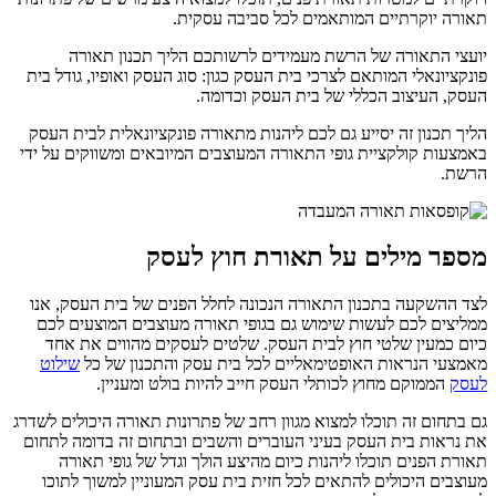
תאורה יוקרתיים המותאמים לכל סביבה עסקית.
יועצי התאורה של הרשת מעמידים לרשותכם הליך תכנון תאורה
פונקציונאלי המותאם לצרכי בית העסק כגון: סוג העסק ואופיו, גודל בית
העסק, העיצוב הכללי של בית העסק וכדומה.
הליך תכנון זה יסייע גם לכם ליהנות מתאורה פונקציונאלית לבית העסק
באמצעות קולקציית גופי התאורה המעוצבים המיובאים ומשווקים על ידי
הרשת.
מספר מילים על תאורת חוץ לעסק
לצד ההשקעה בתכנון התאורה הנכונה לחלל הפנים של בית העסק, אנו
ממליצים לכם לעשות שימוש גם בגופי תאורה מעוצבים המוצעים לכם
כיום כמעין שלטי חוץ לבית העסק. שלטים לעסקים מהווים את אחד
מאמצעי הנראות האופטימאליים לכל בית עסק והתכנון של כל
שילוט
לעסק
הממוקם מחוץ לכותלי העסק חייב להיות בולט ומעניין.
גם בתחום זה תוכלו למצוא מגוון רחב של פתרונות תאורה היכולים לשדרג
את נראות בית העסק בעיני העוברים והשבים ובתחום זה בדומה לתחום
תאורת הפנים תוכלו ליהנות כיום מהיצע הולך וגדל של גופי תאורה
מעוצבים היכולים להתאים לכל חזית בית עסק המעוניין למשוך לתוכו