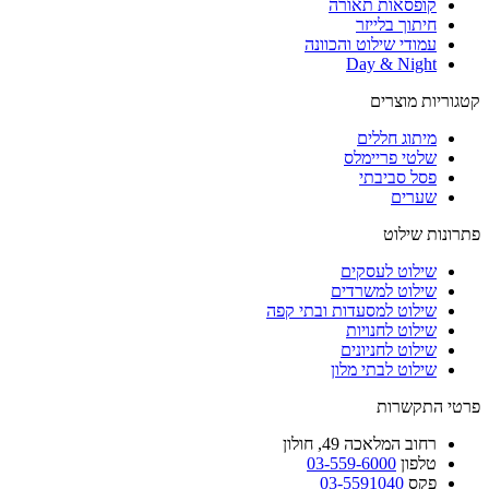
קופסאות תאורה
חיתוך בלייזר
עמודי שילוט והכוונה
Day & Night
קטגוריות מוצרים
מיתוג חללים
שלטי פריימלס
פסל סביבתי
שערים
פתרונות שילוט
שילוט לעסקים
שילוט למשרדים
שילוט למסעדות ובתי קפה
שילוט לחנויות
שילוט לחניונים
שילוט לבתי מלון
פרטי התקשרות
רחוב
המלאכה 49, חולון
טלפון
03-559-6000
פקס
03-5591040