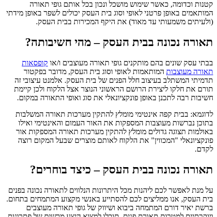
קטנות וכדומה, כאשר שימוש מושכל ונכון בכל אותם גופי תאורה
המותאמים באופן פרטני לאופי וסוג בית העסק יכולים לשפר באופן מידתי
(ולעיתים משמעותי עד מאוד) את היקף המכירות בבית העסק.
תאורה נכונה בבית העסק – מהי חשיבותה?
בבתי עסק שונים בהם מותקנים גופי תאורה מעוצבים ו/או
קופסאות
תאורה מעוצבות
המותאמות לאופי וסוג בית העסק, מדובר בפקטור
תדמיתי המשתלב בעיצוב חלל הפנים של בית העסק. אלמנט עיצובי זה
תורם את חלקו ליצירת הרושם הראשוני הנוצר אצל הלקוח ולכן קיימת
חשיבות רבה לתכנן באופן פונקציונאלי את סוג ואופי התאורה במקום.
לדוגמא: בבית קפה אינטימי מומלץ להתקין מערכות תאורה המשלבות
בתוכן נברשות מעוצבות המספקות את האור העמום והאינטימי ואילו
באולמות תצוגה גדולים מומלץ להתקין מערכות תאורה המספקות אור
פונקציונאלי "המכווין" את הלקוח לאותם מוצרים שבעל המקום רוצה
לקדם.
תאורה נכונה בבית העסק – כיצד בוחרים?
על מנת לאפשר לכם ליהנות מכל היתרונות הנלווים לתאורה נכונה בפנים
בית העסק, אנו ממליצים לכם להסתייע באנשי מקצוע המתמחים בתחום.
ברשת יאיר דורם המתמחה ביבוא ושיווק של גופי תאורה מעוצבים
ויוקרתיים למטרות תאורת פנים, תוכלו למצוא היצע מרשים של פתרונות