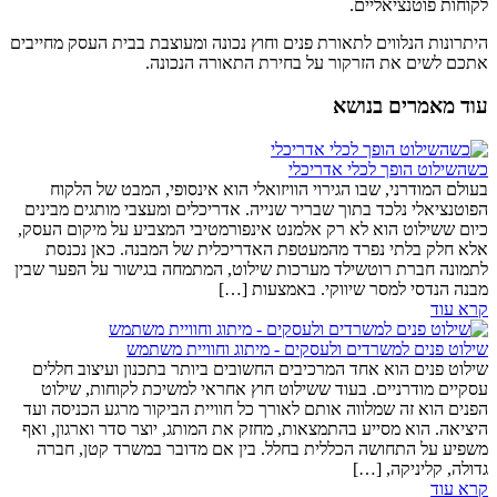
לקוחות פוטנציאליים.
היתרונות הנלווים לתאורת פנים וחוץ נכונה ומעוצבת בבית העסק מחייבים
אתכם לשים את הזרקור על בחירת התאורה הנכונה.
עוד מאמרים בנושא
כשהשילוט הופך לכלי אדריכלי
בעולם המודרני, שבו הגירוי הוויזואלי הוא אינסופי, המבט של הלקוח
הפוטנציאלי נלכד בתוך שבריר שנייה. אדריכלים ומעצבי מותגים מבינים
כיום ששילוט הוא לא רק אלמנט אינפורמטיבי המצביע על מיקום העסק,
אלא חלק בלתי נפרד מהמעטפת האדריכלית של המבנה. כאן נכנסת
לתמונה חברת רוטשילד מערכות שילוט, המתמחה בגישור על הפער שבין
מבנה הנדסי למסר שיווקי. באמצעות […]
קרא עוד
שילוט פנים למשרדים ולעסקים - מיתוג וחוויית משתמש
שילוט פנים הוא אחד המרכיבים החשובים ביותר בתכנון ועיצוב חללים
עסקיים מודרניים. בעוד ששילוט חוץ אחראי למשיכת לקוחות, שילוט
הפנים הוא זה שמלווה אותם לאורך כל חוויית הביקור מרגע הכניסה ועד
היציאה. הוא מסייע בהתמצאות, מחזק את המותג, יוצר סדר וארגון, ואף
משפיע על התחושה הכללית בחלל. בין אם מדובר במשרד קטן, חברה
גדולה, קליניקה, […]
קרא עוד